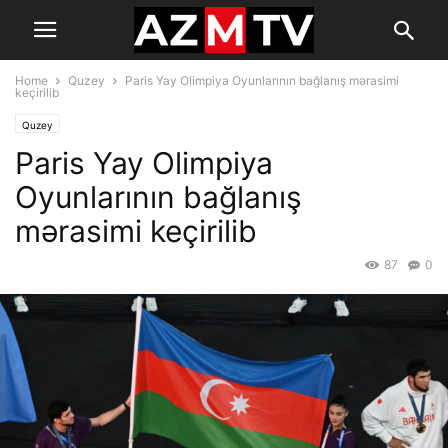
Home
Quzey
Paris Yay Olimpiya Oyunlarının bağlanış mərasimi
keçirilib
Quzey
Paris Yay Olimpiya
Oyunlarının bağlanış
mərasimi keçirilib
87
0