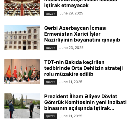
iştirak etməyəcək
June 29, 2025
QUZEY
Qərbi Azərbaycan İcması
Ermənistan Xarici İşlər
Nazirliyinin bəyanatını qınayıb
June 23, 2025
QUZEY
TDT-nin Bakıda keçirilən
tədbirində Orta Dəhlizin strateji
rolu müzakirə edilib
June 11, 2025
QUZEY
Prezident İlham Əliyev Dövlət
Gömrük Komitəsinin yeni inzibati
binasının açılışında iştirak...
June 11, 2025
QUZEY