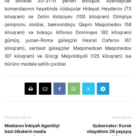
ilə birlikdə 30-31-ci yerləri bölüşüb. Azərbaycan
komandasının heyətində cüdoçular Hidayət Heydərov (73
kiloqram) və Zelim Kotsoyev (100 kiloqram) Olimpiya
çempionu olublar, taekvondoçu Qaşım Maqomedov (58
kiloqram) və boksçu Alfonso Dominqes (92 kiloqram)
gümüş, yunan-Roma güləşçisi Həsrət Cəfərov (67
kiloqram), sərbəst güləşçilər Maqomedxan Maqomedov
(97 kiloqram) və Giorgi Meşvildişvili (125 kiloqram) isə
bürünc medala sahib çıxıblar.
Previous article
Next article
Medianın İnkişafı Agentliyi
Qubernator: Kursk
bəzi ölkələrin media
vilayətinin 28 yaşayış