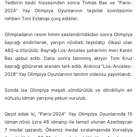
Tədbirin bədii hissəsindən sonra Tomas Bax və “Paris-
2024” Yay Olimpiya Oyunlarının təşkilat komitəsinin
rəhbəri Toni Estanqe çıxış ediblər.
Olimpiadanın rəsmi himni səsləndirildikdən sonra Olimpiya
bayrağı endirilərək, yarışın növbəti təşkilatçı ölkəsi olan
ABŞ-a ötürülüb. Bayrağı Los-Anceles şəhərinin meri Karen
Bas qəbul edib. Daha sonra tanınmış aktyor Tom Kruz
bayrağı götürərək arenanı tərk edib. Ardınca “Los-Anceles-
2028” Yay Olimpiya Oyunlarının tanıtım videosu yayımlanıb.
Sonda isə Olimpiya məşəli söndürülüb və dördilliyin ən
nüfuzlu idman yarışına yekun vurulub.
Qeyd edək ki, “Paris-2024” Yay Olimpiya Oyunlarında 15
idman növü üzrə 48 idmançı ilə təmsil olunan Azərbaycan
7 medal qazanıb. Ölkəmiz medal sıralamasında Xorvatiya