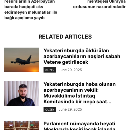
resurslarının Azərbaycan
məntəqəsi Ukrayna
barədə həqiqəti əks
ordusunun nəzarətindədir
etdirməyən məlumatları ilə
bağlı açıqlama yayıb
RELATED ARTICLES
Yekaterinburqda öldürülən
azərbaycanlıların nəşləri sabah
Vətənə gətiriləcək
June 29, 2025
QUZEY
Yekaterinburqda həbs olunan
azərbaycanlının vəkili:
Müvəkkilimə İstintaq
Komitəsində bir neçə saat...
June 29, 2025
QUZEY
Parlament nümayəndə heyəti
Moskvada keçiriləcək iclasda