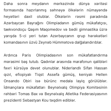
Daha sonra meydanın mərkəzində dünya xəritəsi
formasında hazırlanmış səhnəyə ölkələrin nümayəndə
heyətləri daxil olublar. Ölkələrin rəsmi paradında
Azərbaycan Bayrağını Olimpiadanın gümüş mükafatçısı,
taekvondoçu Qaşım Maqomedov və bədii gimnastika üzrə
yarışda 5-ci yeri tutan Azərbaycanın qrup hərəkətləri
komandasının üzvü Zeynəb Hümmətova dalğalandırıblar.
Ardınca Paris Olimpiadasının son mükafatlandırma
mərasimi baş tutub. Qadınlar arasında marafonun qalibləri
fəxri kürsüyə dəvət olunublar. Niderlandlı Sifan Hassan
qızıl, efiopiyalı Tiqst Assefa gümüş, keniyalı Hellen
Onsando Obiri isə bürünc medala layiq görülüblər.
İdmançılara mükafatları Beynəlxalq Olimpiya Komitəsinin
rəhbəri Tomas Bax və Beynəlxalq Atletika Federasiyasının
prezidenti Sebastyan Kou təqdim ediblər.