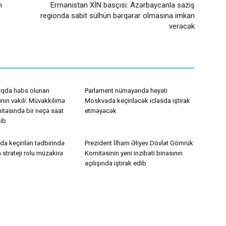
n
Ermənistan XİN basçısı: Azərbaycanla saziş
regionda sabit sülhün bərqərar olmasına imkan
verəcək
rqda həbs olunan
Parlament nümayəndə heyəti
nın vəkili: Müvəkkilimə
Moskvada keçiriləcək iclasda iştirak
itəsində bir neçə saat
etməyəcək
lib
da keçirilən tədbirində
Prezident İlham Əliyev Dövlət Gömrük
 strateji rolu müzakirə
Komitəsinin yeni inzibati binasının
açılışında iştirak edib