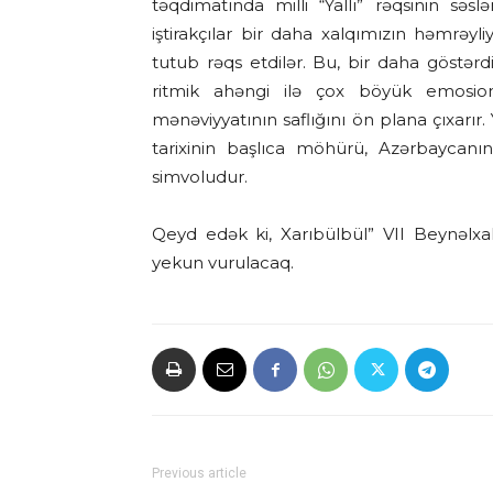
təqdimatında milli “Yallı” rəqsinin səsl
iştirakçılar bir daha xalqımızın həmrəyliyi
tutub rəqs etdilər. Bu, bir daha göstərdi
ritmik ahəngi ilə çox böyük emosiona
mənəviyyatının saflığını ön plana çıxarır.
tarixinin başlıca möhürü, Azərbaycan
simvoludur.
Qeyd edək ki, Xarıbülbül” VII Beynəlxa
yekun vurulacaq.
Previous article