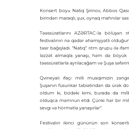
Konsert boyu Natiq Şirinov, Abbos Qası
birindən maraqlı, şux, oynaq mahnılar səsl
Təəssüratlarını AZƏRTAC-la bölüşən ri
festivalının nə qədər əhəmiyyətli olduğun
təsir bağışladı. “Natiq” ritm qrupu ilə 
ləzzət almaqla yanaşı, həm də böyük 
təəssüratlarla ayrılacağam və Şuşa səfər
Qvineyalı ifaçı milli musiqimizin zəng
Şuşanın füsunkar təbiətindən də ürək do
oldum ki, bizdəki kimi, burada da milli
olduqca məmnun etdi. Çünki hər bir mill
sevgi və hörmətlə yanaşırlar”.
Festivalın ikinci gününün son konsert