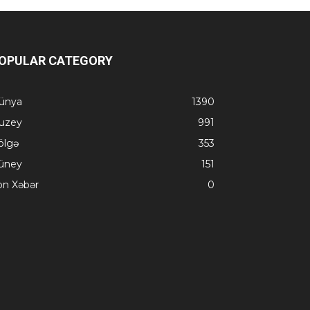
OPULAR CATEGORY
ünya
1390
uzey
991
ölgə
353
üney
151
on Xəbər
0