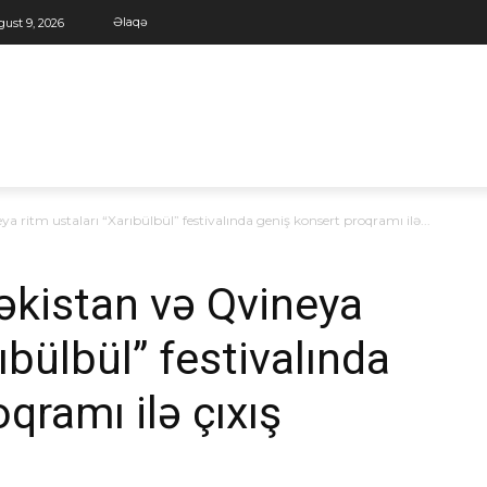
Əlaqə
ust 9, 2026
ritm ustaları “Xarıbülbül” festivalında geniş konsert proqramı ilə...
əkistan və Qvineya
ıbülbül” festivalında
qramı ilə çıxış