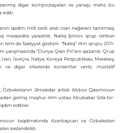
zanmış digər kompozisiyaları ilə yanaşı, məhz bu
a edib.
anın qədim milli zərb aləti olan nağaranı tanıtmaq,
q məqsədilə yaradılıb. Natiq Şirinov qrup rəhbəri
 kimi də fəaliyyət göstərir. “Natiq” ritm qrupu 2011-
tm yarışmasında “Dünya Qran Pri”sini qazanıb. Qrup
 İran, İsveçrə, İtaliya, Koreya Respublikası, Mərakeş,
n və digər ölkələrdə konsertlər verib, müxtəlif
şı, Özbəkistanın Əməkdar artisti Abbos Qasımovun
adan gəlmiş məşhur ritm ustası Abubakar Silla bir-
qdim ediblər.
ımovun təqdimatında Azərbaycan və Özbəkistan
i səsləndirilib.