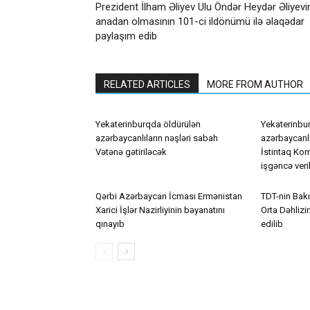
Prezident İlham Əliyev Ulu Öndər Heydər Əliyevi
anadan olmasının 101-ci ildönümü ilə əlaqədar
paylaşım edib
RELATED ARTICLES
MORE FROM AUTHOR
Yekaterinburqda öldürülən
Yekaterinbu
azərbaycanlıların nəşləri sabah
azərbaycanlı
Vətənə gətiriləcək
İstintaq Kom
işgəncə veri
Qərbi Azərbaycan İcması Ermənistan
TDT-nin Bakı
Xarici İşlər Nazirliyinin bəyanatını
Orta Dəhlizin
qınayıb
edilib