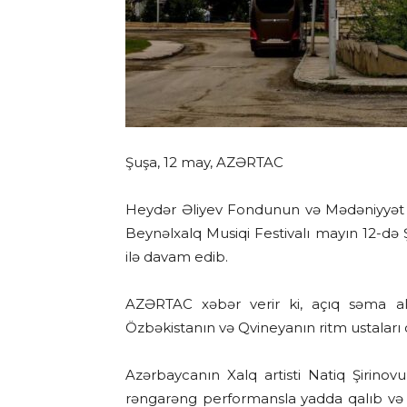
Şuşa, 12 may, AZƏRTAC
Heydər Əliyev Fondunun və Mədəniyyət Nazir
Beynəlxalq Musiqi Festivalı mayın 12-də
ilə davam edib.
AZƏRTAC xəbər verir ki, açıq səma a
Özbəkistanın və Qvineyanın ritm ustaları ç
Azərbaycanın Xalq artisti Natiq Şirinov
rəngarəng performansla yadda qalıb və anş