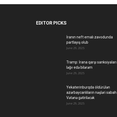
EDITOR PICKS
İranın neft emalı zavodunda
partlayış olub
June 29, 2025
Tramp: İrana qarşı sanksiyaları
ləğv edə bilərəm
June 29, 2025
Yekaterinburqda öldürülən
azərbaycanlıların nəşləri sabah
Vətənə gətiriləcək
June 29, 2025