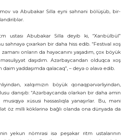
mov və Abubakar Silla eyni səhnəni bölüşüb, bir-
əndiriblər.
tm ustası Abubakar Silla deyib ki, “Xarıbülbül”
u səhnəyə çıxarkən bir daha hiss edib. “Festival xoş
ifam zamanı onların da həyəcanını yaşadım, çox böyük
məsuliyyət daşıdım. Azərbaycandan olduqca xoş
im daim yaddaşımda qalacaq”, – deyə o əlavə edib.
inliyindən, xalqımızın böyük qonaqpərvərliyindən,
lusu danışıb: “Azərbaycanda olarkən bir daha əmin
 musiqiyə xüsusi həssaslıqla yanaşırlar. Bu, məni
ət öz milli köklərinə bağlı olanda ona dünyada da
inin yekun nömrəsi isə peşəkar ritm ustalarının