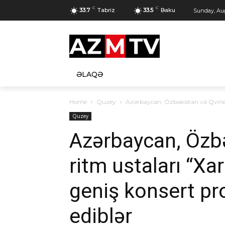
C
C
33.7
Tabriz
33.5
Baku
Sunday, Aug
ƏLAQƏ
Home
Quzey
Azərbaycan, Özbəkistan və Qvineya 
Quzey
Azərbaycan, Özb
ritm ustaları “Xar
geniş konsert pro
ediblər