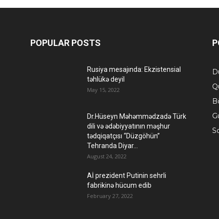
POPULAR POSTS
P
Rusiya mesajında: Ekzistensial
D
təhlükə deyil
Q
May 15, 2022
B
G
Dr.Hüseyn Məhəmmədzadə Türk
dili və ədəbiyyatının məşhur
S
tədqiqatçısı “Düzgöhün”
Tehranda Diyar...
August 24, 2022
Aİ prezident Putinin sehrli
fabrikinə hücum edib
February 27, 2022