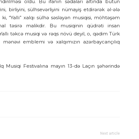
əndirilməsi oldu. Bu ifanın sədaları altında bütün
ni, birliyini, sülhsevərliyini nümayiş etdirərək əl-ələ
 ki, “Yallı” xalqı sülhə səsləyən musiqisi, möhtəşəm
l təsirə malikdir. Bu musiqinin qüdrəti insan
 Yallı təkcə musiqi və rəqs növü deyil, o, qədim Türk
ın mənəvi emblemi və xalqımızın azərbaycançılıq
lq Musiqi Festivalına mayın 13-də Laçın şəhərində
Next article