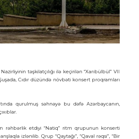
liyinin təşkilatçılığı ilə keçirilən “Xarıbülbül” VII
 Şuşada, Cıdır düzündə növbəti konsert proqramları
ltında qurulmuş səhnəyə bu dəfə Azərbaycanın,
ıxıblar.
un rəhbərlik etdiyi “Natiq” ritm qrupunun konserti
laqla izlənilib. Qrup “Qaytağı”, “Qaval rəqsi”, “Bir