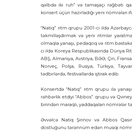
qəlbdə iki ruh” və tamaşaçı rəğbəti qa
konsert üçün hazırladığı yeni nömrələri if
“Natiq” ritm qrupu 2001-ci ildə Azərbayc
təkmilləşdirmək və yeni ritmlər yaratma
olmaqla yanaşı, pedaqoq və ritm bəstəkarı
ci ildə Koreya Respublikasında Dünya Ri
ABŞ, Almaniya, Avstriya, BƏƏ, Çin, Fransa,
Norveç, Polşa, Rusiya, Türkiyə, Tayva
tədbirlərdə, festivallarda iştirak edib.
Konsertdə “Natiq” ritm qrupu ilə yana
rəhbərlik etdiyi “Abbos” qrupu və Qviney
birindən maraqlı, yaddaqalan nömrələr tə
Əvvəlcə Natiq Şirinov və Abbos Qas
dostluğunu tərənnüm edən musiqi nömrələr